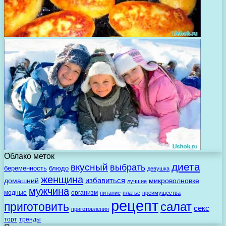
Облако меток
диета
вкусный
выбрать
беременность
блюдо
девушка
женщина
избавиться
домашний
микроволновке
лучшие
мужчина
модные
организм
питание
платье
преимущества
рецепт
салат
приготовить
секс
приготовления
торт
тренды