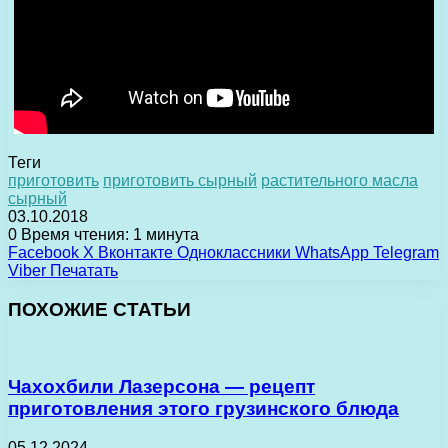
Теги
приготовить
приготовить сырный
растительного масла
сырный
03.10.2018
0
Время чтения: 1 минута
Facebook
X
Вконтакте
Одноклассники
WhatsApp
Telegram
Viber
Печатать
ПОХОЖИЕ СТАТЬИ
Чахохбили Лазерсона — рецепт
приготовления этого грузинского блюда
05.12.2024