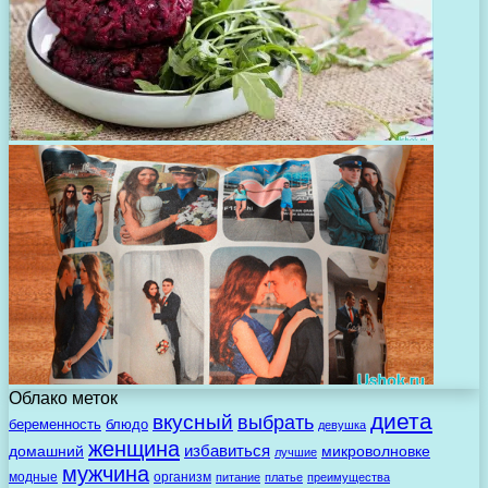
Облако меток
диета
вкусный
выбрать
беременность
блюдо
девушка
женщина
избавиться
домашний
микроволновке
лучшие
мужчина
модные
организм
питание
платье
преимущества