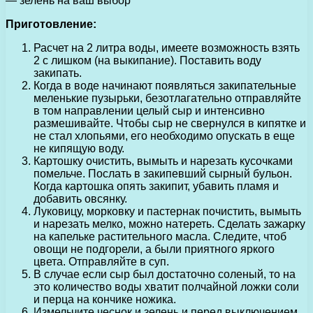
— зелень на ваш выбор
Приготовление:
Расчет на 2 литра воды, имеете возможность взять
2 с лишком (на выкипание). Поставить воду
закипать.
Когда в воде начинают появляться закипательные
меленькие пузырьки, безотлагательно отправляйте
в том направлении целый сыр и интенсивно
размешивайте. Чтобы сыр не свернулся в кипятке и
не стал хлопьями, его необходимо опускать в еще
не кипящую воду.
Картошку очистить, вымыть и нарезать кусочками
помельче. Послать в закипевший сырный бульон.
Когда картошка опять закипит, убавить пламя и
добавить овсянку.
Луковицу, морковку и пастернак почистить, вымыть
и нарезать мелко, можно натереть. Сделать зажарку
на капельке растительного масла. Следите, чтоб
овощи не подгорели, а были приятного яркого
цвета. Отправляйте в суп.
В случае если сыр был достаточно соленый, то на
это количество воды хватит полчайной ложки соли
и перца на кончике ножика.
Измельчите чеснок и зелень и перед выключением