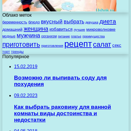
Облако меток
диета
вкусный
выбрать
беременность
блюдо
девушка
женщина
избавиться
домашний
микроволновке
лучшие
мужчина
модные
организм
питание
платье
преимущества
рецепт
салат
приготовить
секс
приготовления
торт
тренды
Популярное
15.02.2019
Возможно ли выпивать соду для
похудения
09.02.2023
Как выбрать раковину для ванной
комнаты виды достоинства и
недостатки