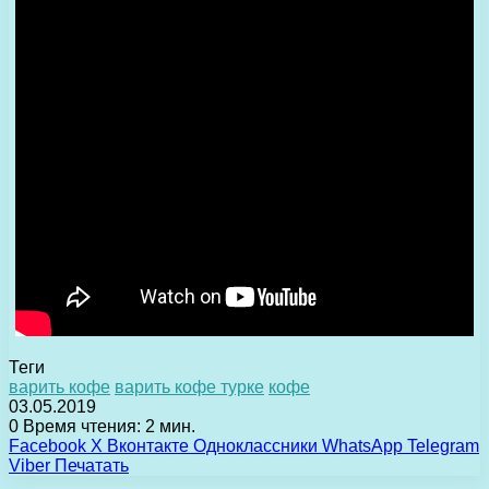
Теги
варить кофе
варить кофе турке
кофе
03.05.2019
0
Время чтения: 2 мин.
Facebook
X
Вконтакте
Одноклассники
WhatsApp
Telegram
Viber
Печатать