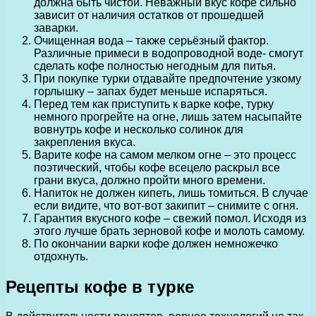
должна быть чистой. Неважный вкус кофе сильно
зависит от наличия остатков от прошедшей
заварки.
Очищенная вода – также серьёзный фактор.
Различные примеси в водопроводной воде- смогут
сделать кофе полностью негодным для питья.
При покупке турки отдавайте предпочтение узкому
горлышку – запах будет меньше испаряться.
Перед тем как приступить к варке кофе, турку
немного прогрейте на огне, лишь затем насыпайте
вовнутрь кофе и несколько солинок для
закрепления вкуса.
Варите кофе на самом мелком огне – это процесс
поэтический, чтобы кофе всецело раскрыл все
грани вкуса, должно пройти много времени.
Напиток не должен кипеть, лишь томиться. В случае
если видите, что вот-вот закипит – снимите с огня.
Гарантия вкусного кофе – свежий помол. Исходя из
этого лучше брать зерновой кофе и молоть самому.
По окончании варки кофе должен немножечко
отдохнуть.
Рецепты кофе в турке