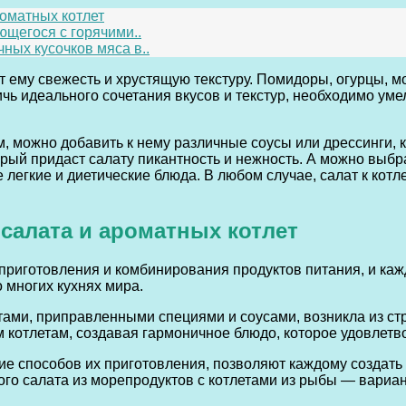
роматных котлет
ющегося с горячими..
ных кусочков мяса в..
ему свежесть и хрустящую текстуру. Помидоры, огурцы, мо
тичь идеального сочетания вкусов и текстур, необходимо у
, можно добавить к нему различные соусы или дрессинги, 
орый придаст салату пикантность и нежность. А можно выбр
е легкие и диетические блюда. В любом случае, салат к ко
 салата и ароматных котлет
риготовления и комбинирования продуктов питания, и кажд
 многих кухнях мира.
ами, приправленными специями и соусами, возникла из стр
котлетам, создавая гармоничное блюдо, которое удовлетвор
зие способов их приготовления, позволяют каждому создать
го салата из морепродуктов с котлетами из рыбы — вариан