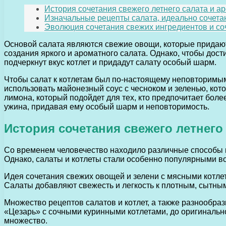
История сочетания свежего летнего салата и а
Изначальные рецепты салата, идеально сочета
Эволюция сочетания свежих ингредиентов и соч
Основой салата являются свежие овощи, которые придают 
создания яркого и ароматного салата. Однако, чтобы дос
подчеркнут вкус котлет и придадут салату особый шарм.
Чтобы салат к котлетам был по-настоящему неповторимым
использовать майонезный соус с чесноком и зеленью, кот
лимона, который подойдет для тех, кто предпочитает боле
ужина, придавая ему особый шарм и неповторимость.
История сочетания свежего летнего
Со временем человечество находило различные способы п
Однако, салаты и котлеты стали особенно популярными во
Идея сочетания свежих овощей и зелени с мясными котлет
Салаты добавляют свежесть и легкость к плотным, сытным 
Множество рецептов салатов и котлет, а также разнообра
«Цезарь» с сочными куринными котлетами, до оригинально
множество.