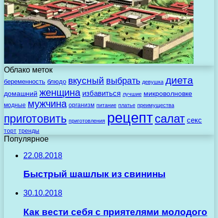
Облако меток
диета
вкусный
выбрать
беременность
блюдо
девушка
женщина
избавиться
домашний
микроволновке
лучшие
мужчина
модные
организм
питание
платье
преимущества
рецепт
салат
приготовить
секс
приготовления
торт
тренды
Популярное
22.08.2018
Быстрый шашлык из свинины
30.10.2018
Как вести себя с приятелями молодого