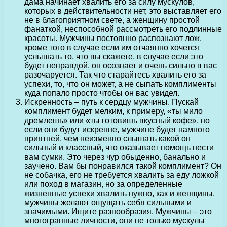
дама начинает хвалить его за силу мускулов,
которых в действительности нет, это выставляет его
не в благоприятном свете, а женщину простой
фанаткой, неспособной рассмотреть его подлинные
красоты. Мужчины постоянно распознают лож,
кроме того в случае если им отчаянно хочется
услышать то, что вы скажете, в случае если это
будет неправдой, он осознает и очень сильно в вас
разочаруется. Так что старайтесь хвалить его за
успехи, то, что он может, а не сыпать комплименты
куда попало просто чтобы он вас увидел.
Искренность – путь к сердцу мужчины. Пускай
комплимент будет мелким, к примеру, «ты мило
дремлешь» или «ты готовишь вкусный кофе», но
если они будут искренне, мужчине будет намного
приятней, чем неизменно слышать какой он
сильный и классный, что оказывает помощь нести
вам сумки. Это через чур обыденно, банально и
заучено. Вам бы понравился такой комплимент? Он
не собачка, его не требуется хвалить за еду ложкой
или поход в магазин, но за определенные
жизненные успехи хвалить нужно, как и женщины,
мужчины желают ощущать себя сильными и
значимыми. Ищите разнообразия. Мужчины – это
многогранные личности, они не только мускулы