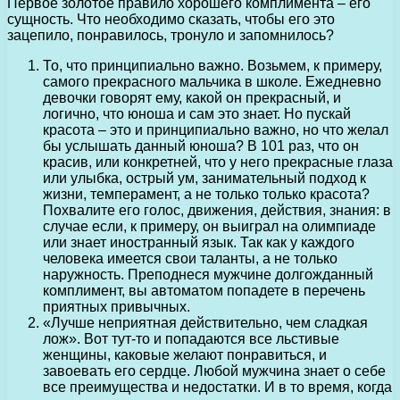
Первое золотое правило хорошего комплимента – его
сущность. Что необходимо сказать, чтобы его это
зацепило, понравилось, тронуло и запомнилось?
То, что принципиально важно. Возьмем, к примеру,
самого прекрасного мальчика в школе. Ежедневно
девочки говорят ему, какой он прекрасный, и
логично, что юноша и сам это знает. Но пускай
красота – это и принципиально важно, но что желал
бы услышать данный юноша? В 101 раз, что он
красив, или конкретней, что у него прекрасные глаза
или улыбка, острый ум, занимательный подход к
жизни, темперамент, а не только только красота?
Похвалите его голос, движения, действия, знания: в
случае если, к примеру, он выиграл на олимпиаде
или знает иностранный язык. Так как у каждого
человека имеется свои таланты, а не только
наружность. Преподнеся мужчине долгожданный
комплимент, вы автоматом попадете в перечень
приятных привычных.
«Лучше неприятная действительно, чем сладкая
лож». Вот тут-то и попадаются все льстивые
женщины, каковые желают понравиться, и
завоевать его сердце. Любой мужчина знает о себе
все преимущества и недостатки. И в то время, когда