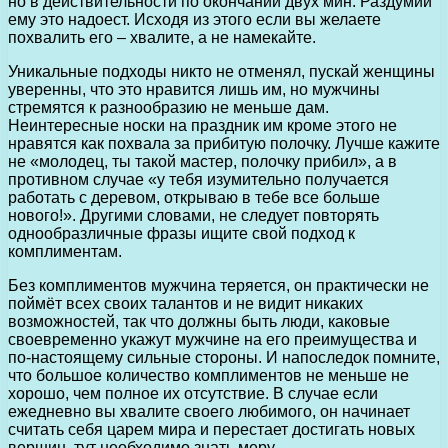
но в действительности по окончании двух мин. Раздумий
ему это надоест. Исходя из этого если вы желаете
похвалить его – хвалите, а не намекайте.
Уникальные подходы никто не отменял, пускай женщины
уверенны, что это нравится лишь им, но мужчины
стремятся к разнообразию не меньше дам.
Неинтересные носки на праздник им кроме этого не
нравятся как похвала за прибитую полочку. Лучше кажите
не «молодец, ты такой мастер, полочку прибил», а в
противном случае «у тебя изумительно получается
работать с деревом, открываю в тебе все больше
нового!». Другими словами, не следует повторять
однообразличные фразы ищите свой подход к
комплиментам.
Без комплиментов мужчина теряется, он практически не
поймёт всех своих талантов и не видит никаких
возможностей, так что должны быть люди, каковые
своевременно укажут мужчине на его преимущества и
по-настоящему сильные стороны. И напоследок помните,
что большое количество комплиментов не меньше не
хорошо, чем полное их отсутствие. В случае если
ежедневно вы хвалите своего любимого, он начинает
считать себя царем мира и перестает достигать новых
вершин, тут необходимо знать меру.