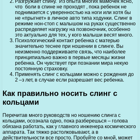
Разгружает спину. Из опыта многих мамочек ясно,
что боли в спине не проходят , пока ребенок не
поднимается с уверенностью на ноги или хотя бы
не «прыгнет» в личное авто типа ходунки. Слинг в
режиме нон-стоп с малышом на руках существенно
распределяет нагрузку на позвоночник, особенно
это актуально для тех, у кого малыши весят много.
Психологический контакт ребенка с матерью
значительно теснее при ношении в слинге. Вы
неизменно поддерживаете связь, что наиболее
принципиально важно в первые месяцы жизни
ребенка. Он чувствует при познании мира некую
постоянную страховку.
Применять слинг с кольцами можно с рождения до
2 –з лет, в случае если разрешает вес ребенка.
Как правильно носить слинг с
кольцами
Перечитав много руководств но ношению слинга с
кольцами, осознала одно, пока разберешься – голова
обязана работать, как у главного инженера космического
аппарата. Так тяжко растолковывают, а в
действительности все просто. Пробуйте со мной, может