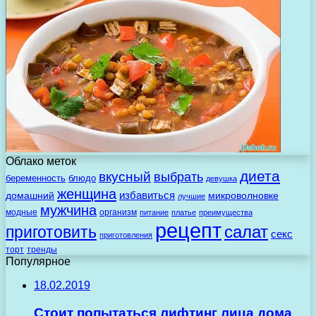
Облако меток
диета
вкусный
выбрать
беременность
блюдо
девушка
женщина
избавиться
домашний
микроволновке
лучшие
мужчина
модные
организм
питание
платье
преимущества
рецепт
салат
приготовить
секс
приготовления
торт
тренды
Популярное
18.02.2019
Стоит попытаться лифтинг лица дома