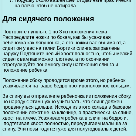
Подушку около вашей шеи отодвиньте практически
на плечо, чтоб не натирала.
Для сидячего положения
Повторите пункты с 1 по 3 из положения лежа
Распределите ножки по бокам, как бы усаживая
ребеночка как лягушонка, а его ножки вас обнимают, а
сидит он у вас на талии Бортики слинга заправлены
наружу Подтяните целый хвост полностью, чтобы мелкий
сидел к вам как можно плотнее, а по окончании
отрегулируйте понемногу силу натяжения слинга и
положение ребенка.
Положение сбоку проводится кроме этого, но ребенок
усаживается на ваше бедро противоположное кольцам.
За спину вы отправляете ребеночка из положения сбоку,
но наряду с этим нужно учитывать, что слинг должен
продвинуться дальше. Исходя из этого кольца в базовом
положении лежат не на ключице, а практически на спине,
хвост на плече. Усаживаем ребенка в слинг на бедро и,
подтягивая хвост полностью, передвигаем малыша за
спину. Эти позы годятся уже для полугодовалых детей.