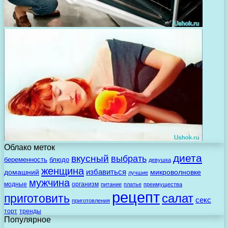
Облако меток
диета
вкусный
выбрать
беременность
блюдо
девушка
женщина
избавиться
домашний
микроволновке
лучшие
мужчина
модные
организм
питание
платье
преимущества
рецепт
салат
приготовить
секс
приготовления
торт
тренды
Популярное