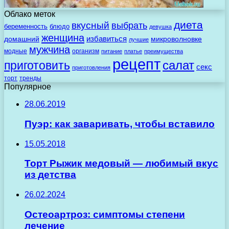
Облако меток
диета
вкусный
выбрать
беременность
блюдо
девушка
женщина
избавиться
домашний
микроволновке
лучшие
мужчина
модные
организм
питание
платье
преимущества
рецепт
салат
приготовить
секс
приготовления
торт
тренды
Популярное
28.06.2019
Пуэр: как заваривать, чтобы вставило
15.05.2018
Торт Рыжик медовый — любимый вкус
из детства
26.02.2024
Остеоартроз: симптомы степени
лечение