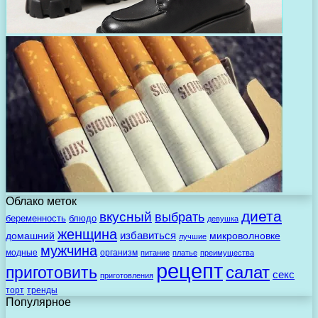
Облако меток
диета
вкусный
выбрать
беременность
блюдо
девушка
женщина
избавиться
домашний
микроволновке
лучшие
мужчина
модные
организм
питание
платье
преимущества
рецепт
салат
приготовить
секс
приготовления
торт
тренды
Популярное