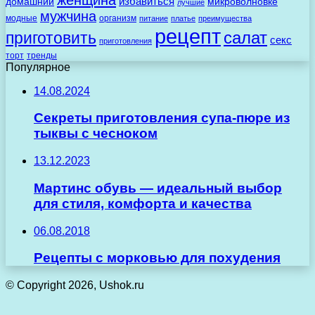
избавиться
домашний
микроволновке
лучшие
мужчина
модные
организм
питание
платье
преимущества
рецепт
салат
приготовить
секс
приготовления
торт
тренды
Популярное
14.08.2024
Секреты приготовления супа-пюре из
тыквы с чесноком
13.12.2023
Мартинс обувь — идеальный выбор
для стиля, комфорта и качества
06.08.2018
Рецепты с морковью для похудения
© Copyright 2026, Ushok.ru