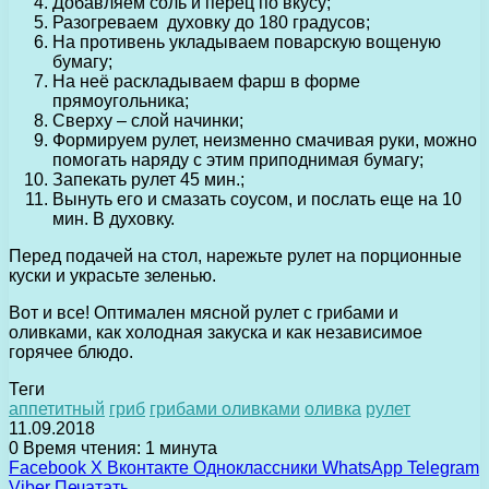
Добавляем соль и перец по вкусу;
Разогреваем духовку до 180 градусов;
На противень укладываем поварскую вощеную
бумагу;
На неё раскладываем фарш в форме
прямоугольника;
Сверху – слой начинки;
Формируем рулет, неизменно смачивая руки, можно
помогать наряду с этим приподнимая бумагу;
Запекать рулет 45 мин.;
Вынуть его и смазать соусом, и послать еще на 10
мин. В духовку.
Перед подачей на стол, нарежьте рулет на порционные
куски и украсьте зеленью.
Вот и все! Оптимален мясной рулет с грибами и
оливками, как холодная закуска и как независимое
горячее блюдо.
Теги
аппетитный
гриб
грибами оливками
оливка
рулет
11.09.2018
0
Время чтения: 1 минута
Facebook
X
Вконтакте
Одноклассники
WhatsApp
Telegram
Viber
Печатать