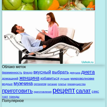
Облако меток
диета
вкусный
выбрать
беременность
блюдо
девушка
женщина
избавиться
домашний
микроволновке
лучшие
мужчина
модные
организм
питание
платье
преимущества
рецепт
салат
приготовить
секс
приготовления
торт
тренды
Популярное