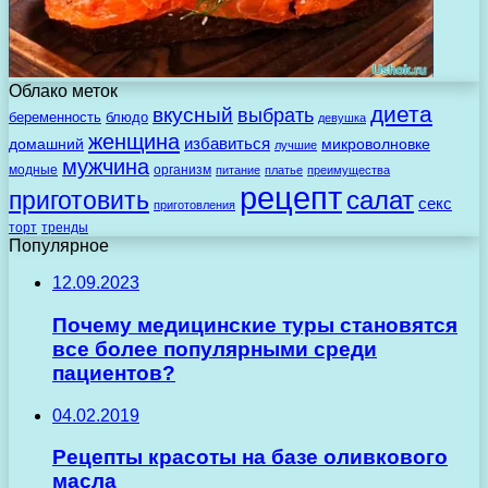
Облако меток
диета
вкусный
выбрать
беременность
блюдо
девушка
женщина
избавиться
домашний
микроволновке
лучшие
мужчина
модные
организм
питание
платье
преимущества
рецепт
салат
приготовить
секс
приготовления
торт
тренды
Популярное
12.09.2023
Почему медицинские туры становятся
все более популярными среди
пациентов?
04.02.2019
Рецепты красоты на базе оливкового
масла