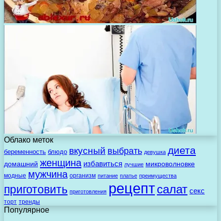
Облако меток
диета
вкусный
выбрать
беременность
блюдо
девушка
женщина
избавиться
домашний
микроволновке
лучшие
мужчина
модные
организм
питание
платье
преимущества
рецепт
салат
приготовить
секс
приготовления
торт
тренды
Популярное