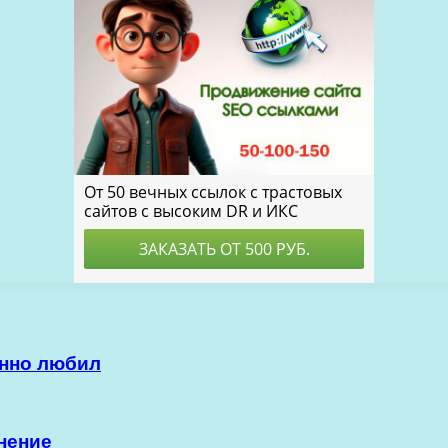
янно любил
нение