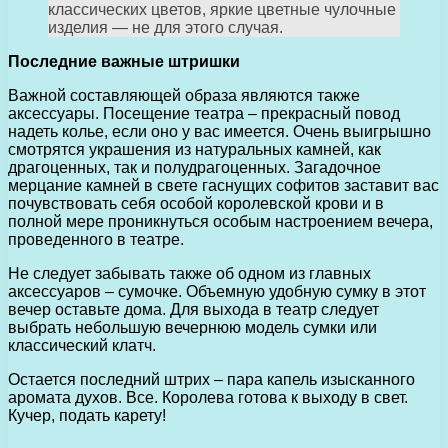
классических цветов, яркие цветные чулочные
изделия — не для этого случая.
Последние важные штришки
Важной составляющей образа являются также
аксессуары. Посещение театра – прекрасный повод
надеть колье, если оно у вас имеется. Очень выигрышно
смотрятся украшения из натуральных камней, как
драгоценных, так и полудрагоценных. Загадочное
мерцание камней в свете гаснущих софитов заставит вас
почувствовать себя особой королевской крови и в
полной мере проникнуться особым настроением вечера,
проведенного в театре.
Не следует забывать также об одном из главных
аксессуаров – сумочке. Объемную удобную сумку в этот
вечер оставьте дома. Для выхода в театр следует
выбрать небольшую вечернюю модель сумки или
классический клатч.
Остается последний штрих – пара капель изысканного
аромата духов. Все. Королева готова к выходу в свет.
Кучер, подать карету!