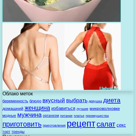
Облако меток
диета
вкусный
выбрать
беременность
блюдо
девушка
женщина
избавиться
домашний
микроволновке
лучшие
мужчина
модные
организм
питание
платье
преимущества
рецепт
салат
приготовить
секс
приготовления
торт
тренды