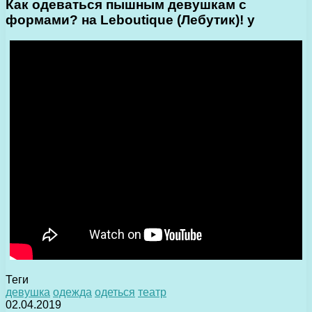
Как одеваться пышным девушкам с
формами? на Leboutique (Лебутик)! у
Теги
девушка
одежда
одеться
театр
02.04.2019