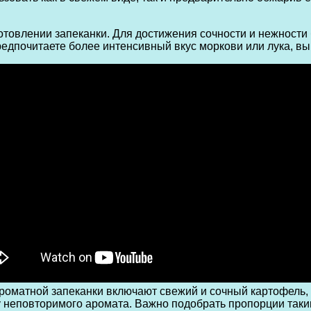
отовлении запеканки. Для достижения сочности и нежност
редпочитаете более интенсивный вкус моркови или лука, вы 
роматной запеканки включают свежий и сочный картофель, 
у неповторимого аромата. Важно подобрать пропорции таки