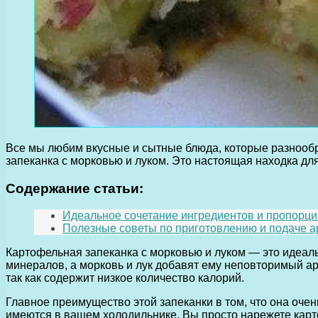
Все мы любим вкусные и сытные блюда, которые разнооб
запеканка с морковью и луком. Это настоящая находка дл
Содержание статьи:
Идеальное сочетание ингредиентов и пропорций
Полезные советы по приготовлению и подаче а
Картофельная запеканка с морковью и луком — это идеаль
минералов, а морковь и лук добавят ему неповторимый аро
так как содержит низкое количество калорий.
Главное преимущество этой запеканки в том, что она очень
имеются в вашем холодильнике. Вы просто нарежете картоф