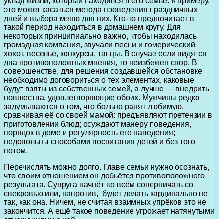
уклад жизни, который находился в его семье. К примеру,
это может касаться метода проведения праздничных
дней и выбора меню для них. Кто-то предпочитает в
такой период находиться в домашнем кругу. Для
некоторых принципиально важно, чтобы находилась
громадная компания, звучали песни и гомерический
хохот, веселье, конкурсы, танцы. В случае если видятся
два противоположных мнения, то неизбежен спор. В
совершенстве, для решения создавшейся обстановке
необходимо договориться о тех элементах, каковые
будут взяты из собственных семей, а лучше — внедрить
новшества, удовлетворяющие обоих. Мужчины редко
задумываются о том, что больно ранят любимую,
сравнивая её со своей мамой: предъявляют претензии в
приготовлении блюд; осуждают манеру поведения,
порядок в доме и регулярность его наведе­ния;
недовольны способами воспитания детей и без того
потом.
Перечислять можно долго. Главе семьи нужно осознать,
что своим отношением он добьётся противоположного
результата. Супруга начнёт во всём соперничать со
свекровью или, напротив, будет делать кардинально не
так, как она. Ничем, не считая взаимных упрёков это не
закончится. А ещё такое поведение угрожает натянутыми