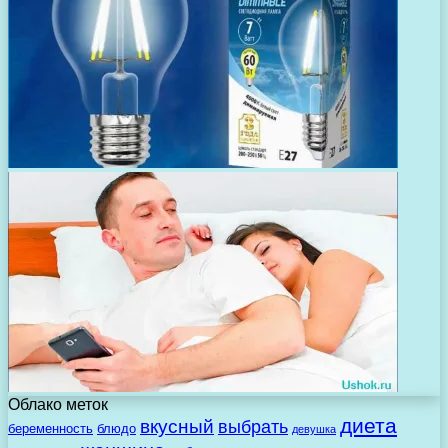
Облако меток
диета
вкусный
выбрать
беременность
блюдо
девушка