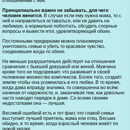
отношениями с ней.
Принципиально важно не забывать, для чего
человек женится
. В случае если ему нужна мама, то с
ней и направляться оставаться, или не давить на
любимую, а нормально поболтать, обсудить спорные
вопросы и вывести итог, удовлетворяющий обоих.
Постоянными придирками можно планомерно
уничтожить семью и убить то красивое чувство,
соединившее когда-то обоих.
Не меньше разрушительно действует на отношения
сравнение с бывшей дев­уш­кой или женой. Мужчина
кроме того не подозревает, что развивает в своей
половинке множество комплексов. Более того, создаёт
землю чтобы она усомнилась в его любви. В то время,
когда дама вправду значима, то совершенна во всём:
начиная от наружности, и, заканчивая тем, как довольно
часто наводит порядок в доме. Со всеми своими
недостатками она — лучшая.
Весомой ошибкой есть и тот факт, что главой семьи
выступает лучший приятель, мама или отец. Весьма
обидно, в то время, когда взрослый человек живёт по
чужой указке.