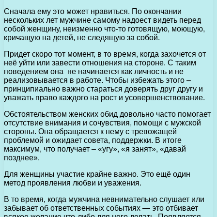
Сначала ему это может нравиться. По окончании
нескольких лет мужчине самому надоест видеть перед
собой женщину, неизменно что-то готовящую, моющую,
кричащую на детей, не следящую за собой.
Придет скоро тот момент, в то время, когда захочется от
неё уйти или завести отношения на стороне. С таким
поведением она не начинается как личность и не
реализовывается в работе. Чтобы избежать этого –
принципиально важно стараться доверять друг другу и
уважать право каждого на рост и усовершенствование.
Обстоятельством женских обид довольно часто помогает
отсутствие внимания и сочувствия, помощи с мужской
стороны. Она обращается к нему с тревожащей
проблемой и ожидает совета, поддержки. В итоге
максимум, что получает – «угу», «я занят», «давай
позднее».
Для женщины участие крайне важно. Это ещё один
метод проявления любви и уважения.
В то время, когда мужчина невнимательно слушает или
забывает об ответственных событиях — это отбивает
всякое желание что-либо для него делать. Появляется