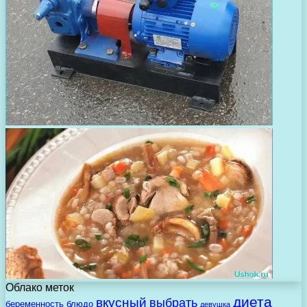
Облако меток
диета
вкусный
выбрать
беременность
блюдо
девушка