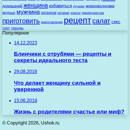
женщина
избавиться
домашний
микроволновке
лучшие
мужчина
модные
организм
питание
платье
преимущества
рецепт
салат
приготовить
секс
приготовления
торт
тренды
Популярное
14.12.2023
Блинчики с отрубями — рецепты и
секреты идеального теста
29.08.2018
Что делает женщину сильной и
уверенной
15.06.2018
Жизнь с родителями счастье или миф?
© Copyright 2026, Ushok.ru