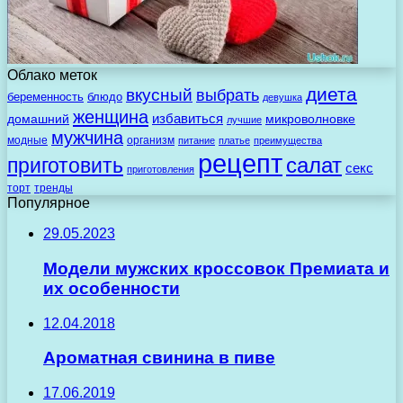
Облако меток
диета
вкусный
выбрать
беременность
блюдо
девушка
женщина
избавиться
домашний
микроволновке
лучшие
мужчина
модные
организм
питание
платье
преимущества
рецепт
салат
приготовить
секс
приготовления
торт
тренды
Популярное
29.05.2023
Модели мужских кроссовок Премиата и
их особенности
12.04.2018
Ароматная свинина в пиве
17.06.2019