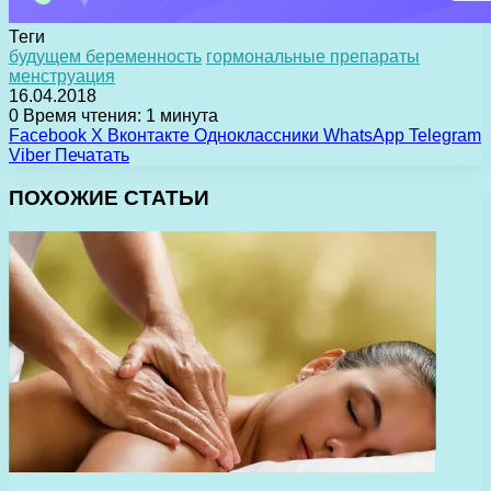
Теги
будущем беременность
гормональные препараты
менструация
16.04.2018
0
Время чтения: 1 минута
Facebook
X
Вконтакте
Одноклассники
WhatsApp
Telegram
Viber
Печатать
ПОХОЖИЕ СТАТЬИ