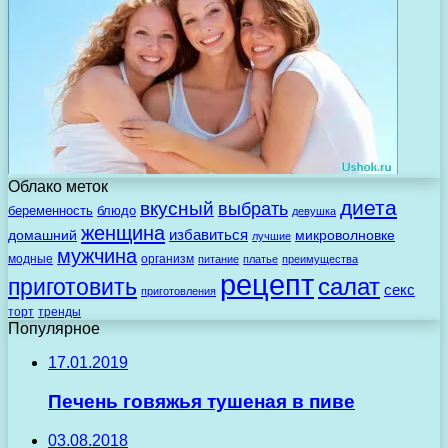
Облако меток
диета
вкусный
выбрать
беременность
блюдо
девушка
женщина
избавиться
домашний
микроволновке
лучшие
мужчина
модные
организм
питание
платье
преимущества
рецепт
салат
приготовить
секс
приготовления
торт
тренды
Популярное
17.01.2019
Печень говяжья тушеная в пиве
03.08.2018