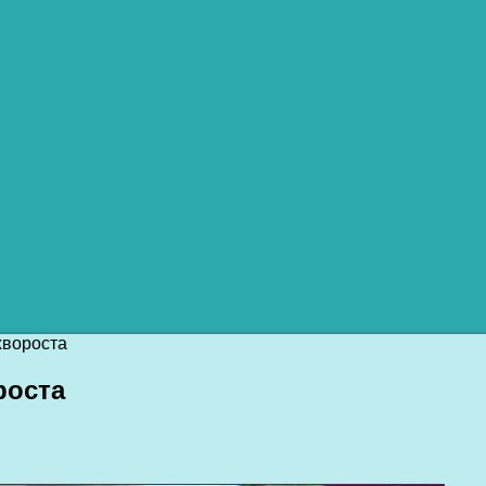
хвороста
роста